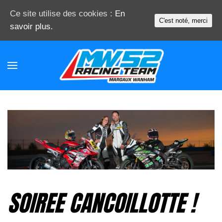
Ce site utilise des cookies :
En
C'est noté, merci
savoir plus.
SOIREE CANCOILLOTTE !